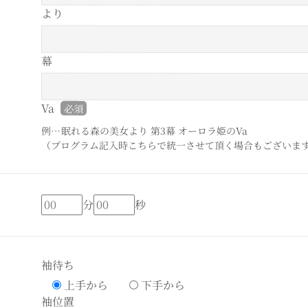
より
幕
Va
必須
例…眠れる森の美女より 第3幕 オーロラ姫のVa
（プログラム記入時こちらで統一させて頂く場合もございま
分
秒
袖待ち
上手から
下手から
袖位置