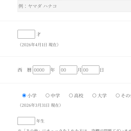
才
（2026年4月1日 現在）
西 暦
年
月
日
小学
中学
高校
大学
その
（2026年3月31日 現在）
年生
※「その他」にチェックを入れた方は、空欄で問題ございま