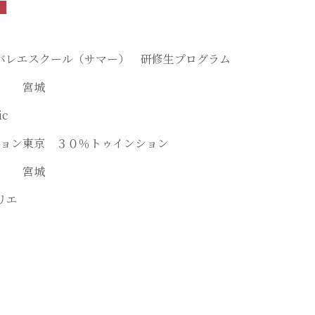
バレエスクール（サマー） 研修生プログラム
里歩 宮城
et Classic
ション東京 ３０％トゥインション
 寧々 宮城
リエ