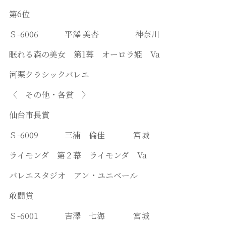
第6位
Ｓ-6006 平澤 美杏 神奈川
眠れる森の美女 第1幕 オーロラ姫 Va
河栗クラシックバレエ
〈 その他・各賞 〉
仙台市長賞
Ｓ-6009 三浦 倫佳 宮城
ライモンダ 第２幕 ライモンダ Va
バレエスタジオ アン・ユニベール
敢闘賞
Ｓ-6001 吉澤 七海 宮城