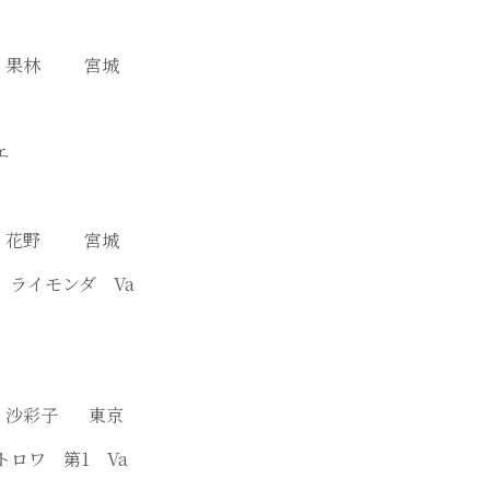
下平 果林 宮城
エ
部 花野 宮城
幕 ライモンダ Va
船橋 沙彩子 東京
ロワ 第1 Va