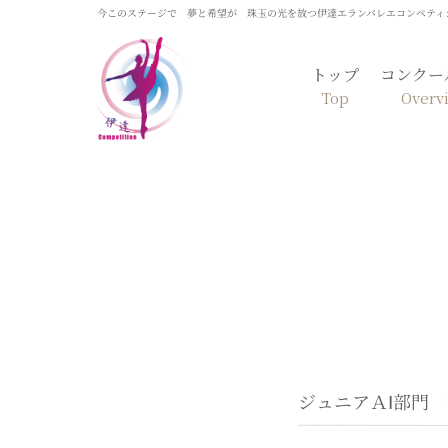
今このステージで 夢と希望が 珠玉の光を放つ伊達エランバレエコンペティ
トップ
コンクー
Top
Overv
ジュニアＡⅠ部門