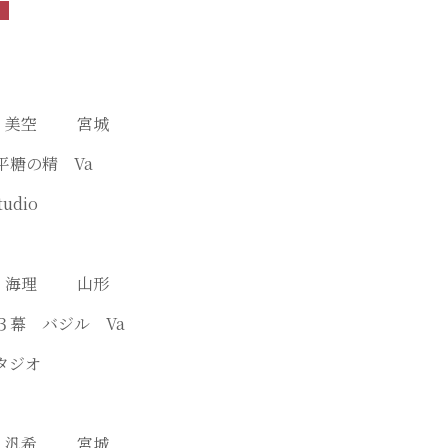
渋谷 美空 宮城
平糖の精 Va
tudio
山本 海理 山形
第３幕 バジル Va
タジオ
坂本 汎希 宮城