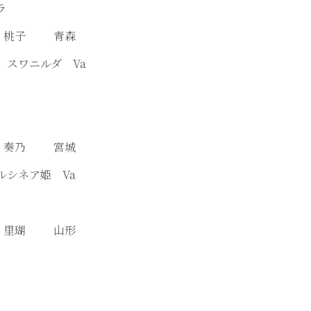
ラ
澤 桃子 青森
幕 スワニルダ Va
髙橋 奏乃 宮城
ドルシネア姫 Va
直 里瑚 山形
Va