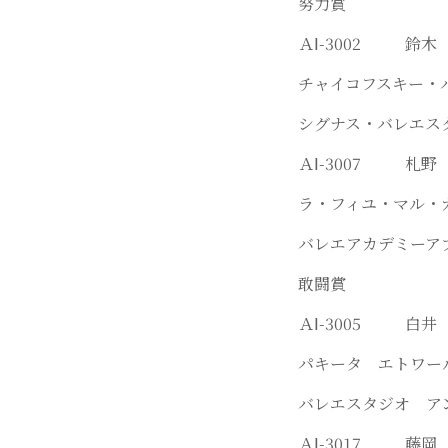
努力賞
ＡⅠ-3002
チャイコフスキー
シグナス・バレエス
ＡⅠ-3007 
ラ・フィユ・マル・
バレエアカデミーア
敢闘賞
ＡⅠ-3005
パキータ エトワ
バレエスタジオ ア
ＡⅠ-3017 