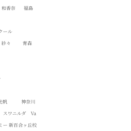
賀 和香奈 福島
Va
クール
澤 紗々 青森
〉
田 光帆 神奈川
幕 スワニルダ Va
ミー 新百合ヶ丘校