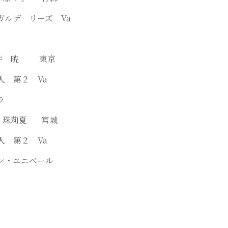
ガルデ リーズ Va
ノ井 暁 東京
人 第２ Va
ラ
藤 珠莉夏 宮城
人 第２ Va
ン・ユニベール