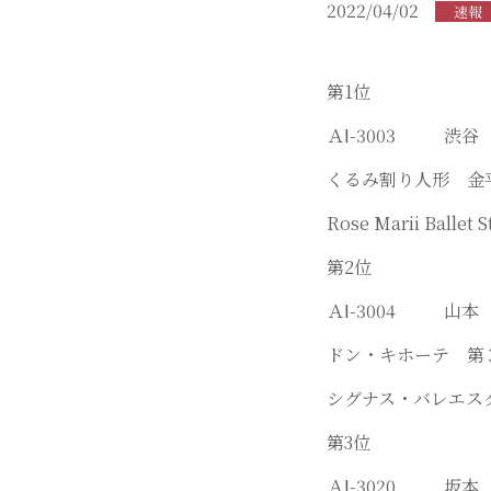
2022/04/02
速報
第1位
ＡⅠ-3003 
くるみ割り人形 金
Rose Marii Ballet S
第2位
ＡⅠ-3004 
ドン・キホーテ 
シグナス・バレエス
第3位
ＡⅠ-3020 