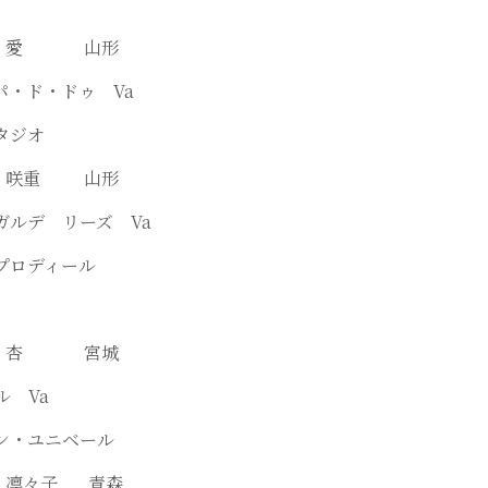
 鈴木 愛 山形
・パ・ド・ドゥ Va
タジオ
札野 咲重 山形
ガルデ リーズ Va
プロディール
 白井 杏 宮城
ール Va
ン・ユニベール
藤岡 凛々子 青森