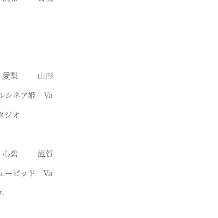
本 愛梨 山形
ドルシネア姫 Va
タジオ
木 心碧 滋賀
キューピッド Va
エ