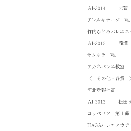
ＡⅠ-3014 志
アレルキナーダ 
竹内ひとみバレエス
ＡⅠ-3015 瀧
サタネラ Va
アカネバレエ教室
〈 その他・各賞 
河北新報社賞
ＡⅠ-3013 松
コッペリア 第１
HAGAバレエアカデ