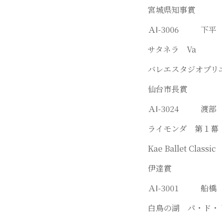
宮城県知事賞
ＡⅠ-3006 
サタネラ Va
バレエスタジオプリ
仙台市長賞
ＡⅠ-3024 渡
ライモンダ 第１
Kae Ballet Classic
伊達賞
ＡⅠ-3001 
白鳥の湖 パ・ド・ト