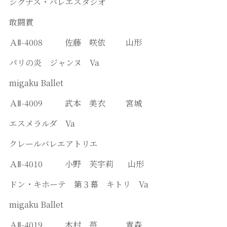
シグナス・バレエスタジオ
敢闘賞
ＡⅡ-4008 佐藤 咲依 山形
パリの炎 ジャンヌ Va
migaku Ballet
ＡⅡ-4009 武本 美衣 宮城
エスメラルダ Va
クレールバレエアトリエ
ＡⅡ-4010 小野 芙宇莉 山形
ドン・キホーテ 第３幕 キトリ Va
migaku Ballet
ＡⅡ-4019 木村 苺 青森