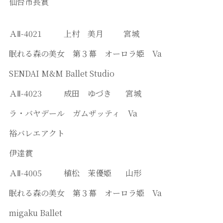
仙台市長賞
ＡⅡ-4021 上村 美月 宮城
眠れる森の美女 第３幕 オーロラ姫 Va
SENDAI M&M Ballet Studio
ＡⅡ-4023 成田 ゆづき 宮城
ラ・バヤデール ガムザッティ Va
裕バレエアクト
伊達賞
ＡⅡ-4005 植松 茉優姫 山形
眠れる森の美女 第３幕 オーロラ姫 Va
migaku Ballet