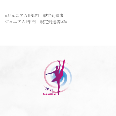
«ジュニアＡⅢ部門 規定到達者
ジュニアＡⅡ部門 規定到達者￼»