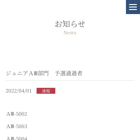
お知らせ
News
ジュニアＡⅢ部門 予選通過者
2022/04/01
速報
ＡⅢ-5002
ＡⅢ-5003
ＡⅢ-5004