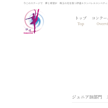
今このステージで 夢と希望が 珠玉の光を放つ伊達エランバレエコンペティ
トップ
コンクー
Top
Overv
ジュニアBⅠ部門