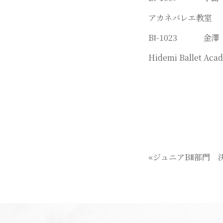
アカネバレエ教室
BⅠ-1023 金
Hidemi Ballet Aca
«ジュニアBⅡ部門 