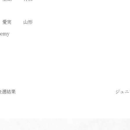
澤 愛実 山形
demy
決選結果
ジュニ