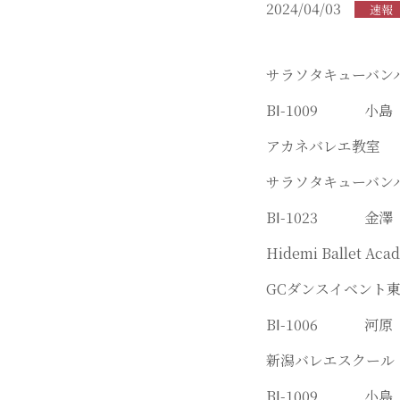
2024/04/03
速報
サラソタキューバン
BⅠ-1009 小
アカネバレエ教室
サラソタキューバン
BⅠ-1023 金
Hidemi Ballet Aca
GCダンスイベント
BⅠ-1006 河
新潟バレエスクール
BⅠ-1009 小