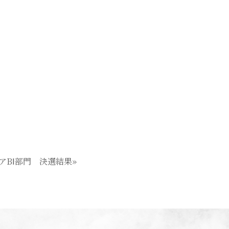
アBⅠ部門 決選結果»