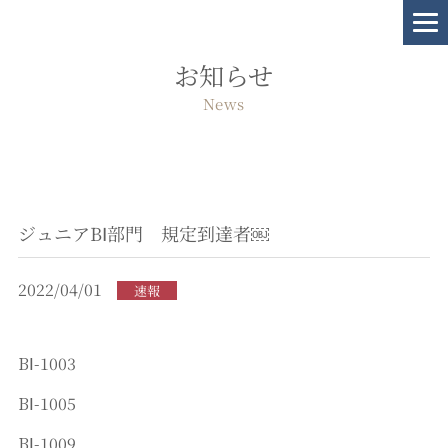
お知らせ
News
ジュニアBⅠ部門 規定到達者￼
2022/04/01
速報
BⅠ-1003
BⅠ-1005
BⅠ-1009