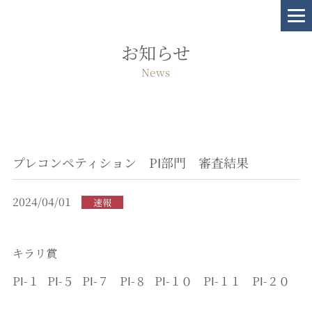
お知らせ
News
プレコンペティション PⅠ部門 審査結果
2024/04/01
速報
キラリ賞
PⅠ-１ PⅠ-５ PⅠ-７ PⅠ-８ PⅠ-１０ PⅠ-１１ PⅠ-２０