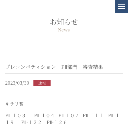
お知らせ
News
プレコンペティション PⅡ部門 審査結果
2023/03/30
速報
キラリ賞
PⅡ-１０３ PⅡ-１０４ PⅡ-１０７ PⅡ-１１１ PⅡ-１
１９ PⅡ-１２２ PⅡ-１２６