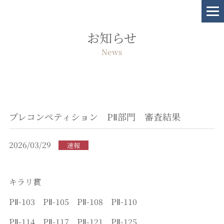
お知らせ
News
プレコンペティション PⅡ部門 審査結果
2026/03/29
速報
キラリ賞
PⅡ-103 PⅡ-105 PⅡ-108 PⅡ-110
PⅡ-114 PⅡ-117 PⅡ-121 PⅡ-125